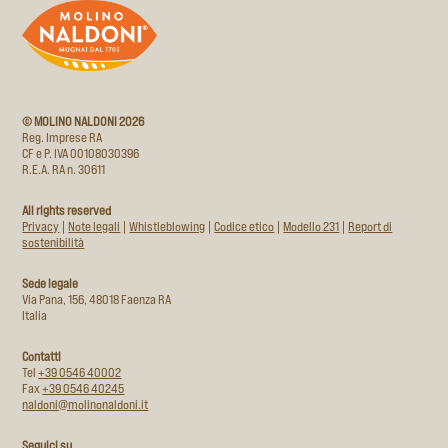
© MOLINO NALDONI 2026
Reg. Imprese RA
CF e P. IVA 00108030396
R.E.A. RA n. 30611
All rights reserved
Privacy
|
Note legali
|
Whistleblowing
|
Codice etico
|
Modello 231
|
Report di
sostenibilità
Sede legale
Via Pana, 156, 48018 Faenza RA
Italia
Contatti
Tel
+39 0546 40002
Fax
+39 0546 40245
naldoni@molinonaldoni.it
Seguici su