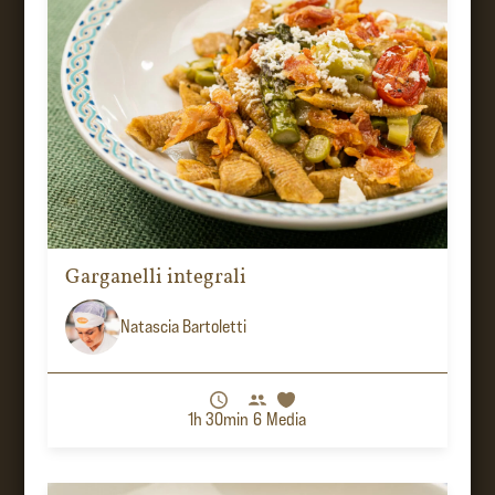
Garganelli integrali
Natascia Bartoletti
1h 30min
6
Media