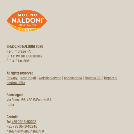
© MOLINO NALDONI 2026
Reg. Imprese RA
CF e P. IVA 00108030396
R.E.A. RA n. 30611
All rights reserved
Privacy
|
Note legali
|
Whistleblowing
|
Codice etico
|
Modello 231
|
Report di
sostenibilità
Sede legale
Via Pana, 156, 48018 Faenza RA
Italia
Contatti
Tel
+39 0546 40002
Fax
+39 0546 40245
naldoni@molinonaldoni.it