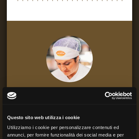
Italiano
Natascia
Bartoletti
Questo sito web utilizza i cookie
Sfoglina
Utilizziamo i cookie per personalizzare contenuti ed
annunci, per fornire funzionalità dei social media e per
Sono nata verso la metà degli anni ’70 in