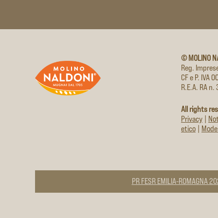
© MOLINO N
Reg. Impres
CF e P. IVA
R.E.A. RA n.
All rights re
Privacy
|
Not
etico
|
Model
PR FESR EMILIA-ROMAGNA 2021