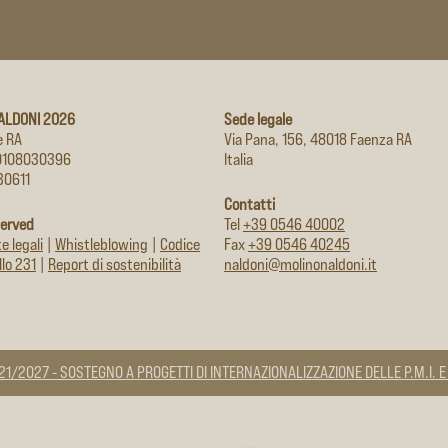
ALDONI 2026
Sede legale
e RA
Via Pana, 156, 48018 Faenza RA
 00108030396
Italia
 30611
Contatti
served
Tel
+39 0546 40002
e legali
|
Whistleblowing
|
Codice
Fax
+39 0546 40245
lo 231
|
Report di sostenibilità
naldoni@molinonaldoni.it
/2027 - SOSTEGNO A PROGETTI DI INTERNAZIONALIZZAZIONE DELLE P.M.I. E A