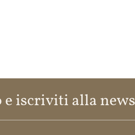
Macinazione
Le Farine
Le Ricette
News
e iscriviti alla news