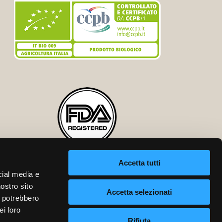
Accetta tutti
cial media e
nostro sito
Accetta selezionati
i potrebbero
ei loro
Rifiuta