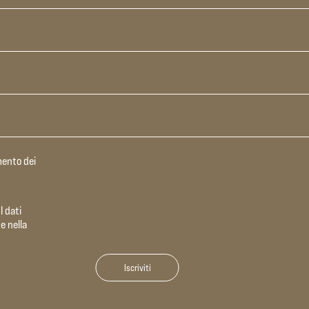
mento dei
English
I dati
e nella
Italiano