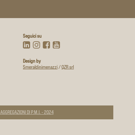
Seguici su
Design by
Smeraldinimenazzi
/
QZR srl
GGREGAZIONI DI P.M.I. - 2024