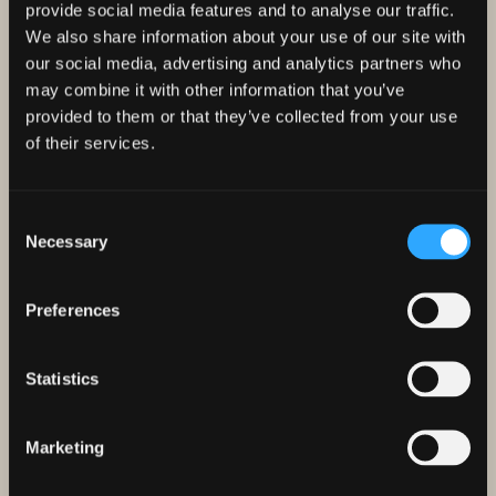
provide social media features and to analyse our traffic.
Fax
+39 0546 40245
naldoni@molinonaldoni.it
We also share information about your use of our site with
our social media, advertising and analytics partners who
Follow us on
may combine it with other information that you’ve
provided to them or that they’ve collected from your use
of their services.
Design by
Smeraldinimenazzi
/
QZR srl
Consent
Necessary
Selection
PR FESR EMILIA-ROMAGNA 2021/2027 - SOSTEGNO A PROGETTI DI
Preferences
INTERNAZIONALIZZAZIONE DELLE P.M.I. E AGGREGAZIONI DI P.M.I. - 2024
Statistics
Marketing