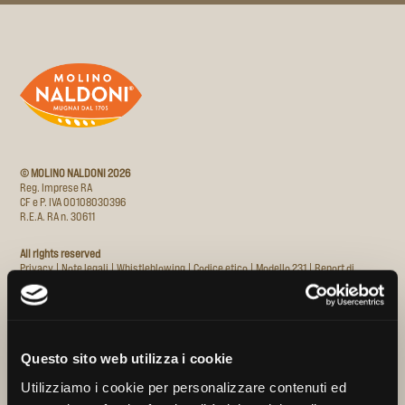
© MOLINO NALDONI 2026
Reg. Imprese RA
CF e P. IVA 00108030396
R.E.A. RA n. 30611
All rights reserved
Privacy
|
Note legali
|
Whistleblowing
|
Codice etico
|
Modello 231
|
Report di
sostenibilità
Sede legale
Via Pana, 156, 48018 Faenza RA
Italia
Questo sito web utilizza i cookie
Italiano
Contatti
Utilizziamo i cookie per personalizzare contenuti ed
Tel
+39 0546 40002