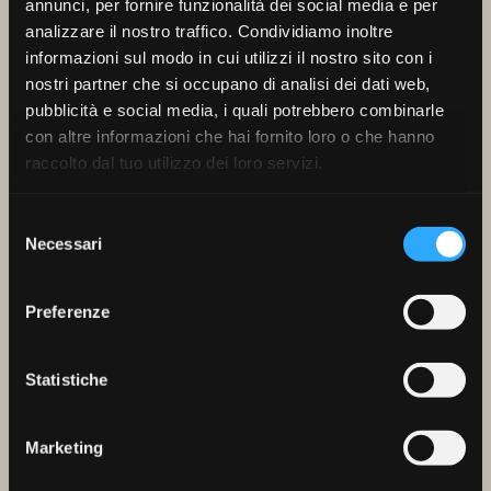
annunci, per fornire funzionalità dei social media e per
Fax
+39 0546 40245
naldoni@molinonaldoni.it
analizzare il nostro traffico. Condividiamo inoltre
informazioni sul modo in cui utilizzi il nostro sito con i
Seguici su
nostri partner che si occupano di analisi dei dati web,
pubblicità e social media, i quali potrebbero combinarle
con altre informazioni che hai fornito loro o che hanno
Design by
raccolto dal tuo utilizzo dei loro servizi.
Smeraldinimenazzi
/
QZR srl
Selezione
Necessari
del
consenso
PR FESR EMILIA-ROMAGNA 2021/2027 - SOSTEGNO A PROGETTI DI
INTERNAZIONALIZZAZIONE DELLE P.M.I. E AGGREGAZIONI DI P.M.I. - 2024
Preferenze
Statistiche
Marketing