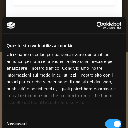
Questo sito web utilizza i cookie
Utilizziamo i cookie per personalizzare contenuti ed
annunci, per fornire funzionalità dei social media e per
analizzare il nostro traffico. Condividiamo inoltre
Resta aggiornato e iscriviti
informazioni sul modo in cui utilizzi il nostro sito con i
alla newsletter.
nostri partner che si occupano di analisi dei dati web,
pubblicità e social media, i quali potrebbero combinarle
con altre informazioni che hai fornito loro o che hanno
raccolto dal tuo utilizzo dei loro servizi.
Selezione
Necessari
del