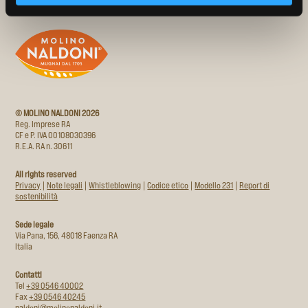
© MOLINO NALDONI 2026
Reg. Imprese RA
CF e P. IVA 00108030396
R.E.A. RA n. 30611
All rights reserved
Privacy
|
Note legali
|
Whistleblowing
|
Codice etico
|
Modello 231
|
Report di
sostenibilità
Sede legale
Via Pana, 156, 48018 Faenza RA
Italia
Contatti
Tel
+39 0546 40002
Fax
+39 0546 40245
naldoni@molinonaldoni.it