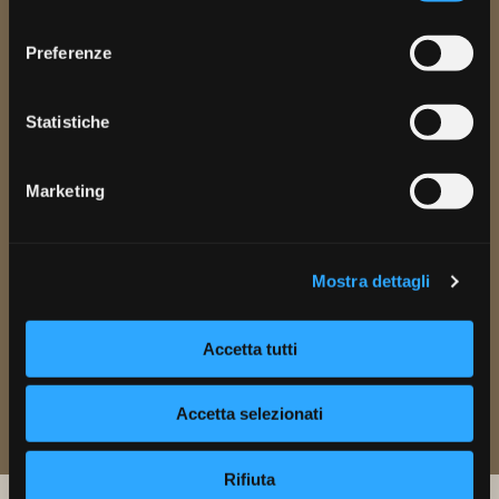
consenso
Preferenze
Statistiche
Marketing
Ho preso visione dell'
informativa
e acconsento al trattamento dei dati
personali.
Autorizzo il trattamento dei miei dati per l'invio di DEM e Newsletter, inviti
ad eventi e fiere o offerte commerciali. I dati personali saranno trattati in
Mostra dettagli
base all'informativa presente nella sezione
Privacy
Accetta tutti
Accetta selezionati
Rifiuta