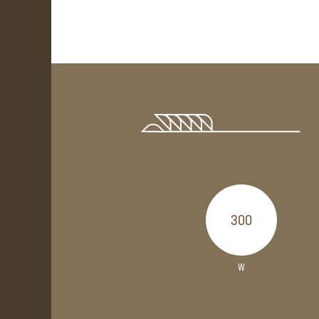
300
W