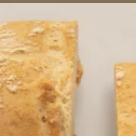
mativa
e acconsento al trattamento dei dati personali
miei dati per l'invio di DEM e Newsletter, inviti ad ev
i saranno trattati in base all'informativa presente 
English
Italiano