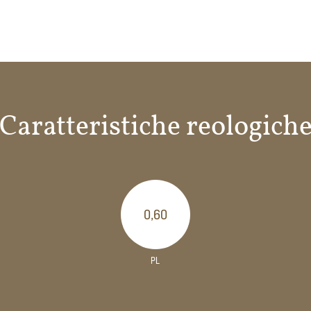
Richiesta scheda tecnica
Caratteristiche reologich
0,60
PL