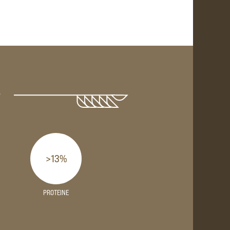
e
>13%
PROTEINE