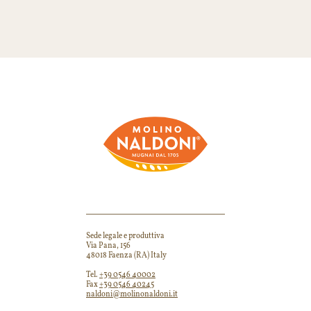
Sede legale e produttiva
Scodellino
Via Pana, 156
Via Canale, 7
48018 Faenza (RA) Italy
48014 Castel Bologne
Tel.
+39 0546 40002
https://amicimolinosc
Fax
+39 0546 40245
naldoni@molinonaldoni.it