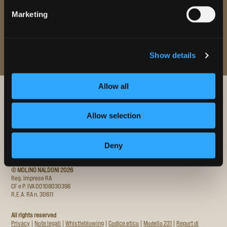
Marketing
Show details
Allow all
Allow selection
Deny
© MOLINO NALDONI 2026
Reg. Imprese RA
CF e P. IVA 00108030396
R.E.A. RA n. 30611
All rights reserved
Privacy
|
Note legali
|
Whistleblowing
|
Codice etico
|
Modello 231
|
Report di