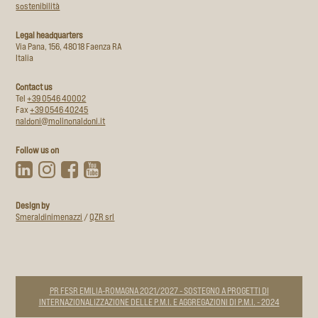
sostenibilità
Legal headquarters
Via Pana, 156, 48018 Faenza RA
Italia
Contact us
Tel
+39 0546 40002
Fax
+39 0546 40245
naldoni@molinonaldoni.it
Follow us on
Design by
Smeraldinimenazzi
/
QZR srl
PR FESR EMILIA-ROMAGNA 2021/2027 - SOSTEGNO A PROGETTI DI
INTERNAZIONALIZZAZIONE DELLE P.M.I. E AGGREGAZIONI DI P.M.I. - 2024