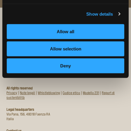
Show details
Allow all
Allow selection
© MOLINO NALDONI 2026
Deny
Reg. Imprese RA
CF e P. IVA 00108030396
R.E.A. RA n. 30611
All rights reserved
Privacy
|
Note legali
|
Whistleblowing
|
Codice etico
|
Modello 231
|
Report di
sostenibilità
Legal headquarters
Via Pana, 156, 48018 Faenza RA
Italia
Contact us