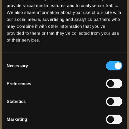
provide social media features and to analyse our traffic.
We also share information about your use of our site with
our social media, advertising and analytics partners who
may combine it with other information that you’ve
provided to them or that they’ve collected from your use
of their services.
Consent
Necessary
Selection
Ho preso visione dell'
informativa
e acconsento al trattamento dei dati
personali.
Autorizzo il trattamento dei miei dati per l'invio di DEM e Newsletter, inviti
Preferences
ad eventi e fiere o offerte commerciali. I dati personali saranno trattati in
base all'informativa presente nella sezione
Privacy
Statistics
Marketing